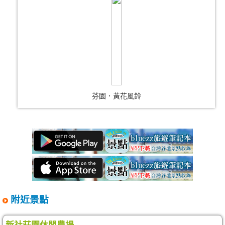
芬園．黃花風鈴
附近景點