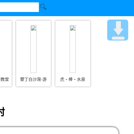
鞋教堂
墾丁白沙灣-游
虎‧棒‧水泉
村