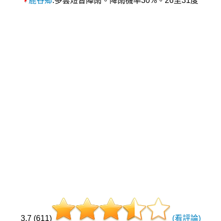
鹿谷鄉
:多雲短暫陣雨。降雨機率30%。26至31度
3.7 (611)
(看評論)