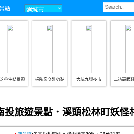
景點
芝谷生態景觀
板陶窯交趾剪黏
大坑九號夜市
二訪高跟
南投旅遊景點．溪頭松林町妖怪