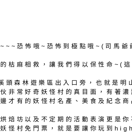
~~恐怖哦~恐怖到極點哦~(司馬爺爺
的枯麻相救，讓我們得以保性命~(這
於溪頭森林遊樂區出入口旁，也就是明
大伙非常好奇妖怪村的真目面，有著濃
這邊才有的妖怪村名產、美食及紀念商
量烘焙坊以及不定期的活動表演更是你
妖怪村免門票，就是要讓你玩到hig