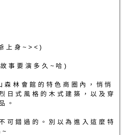
上身~><)
故事要演多久~哈)
山森林會館的特色商圈內，悄悄
烈日式風格的木式建築，以及穿
品。
不可錯過的。別以為進入這麼特
h~