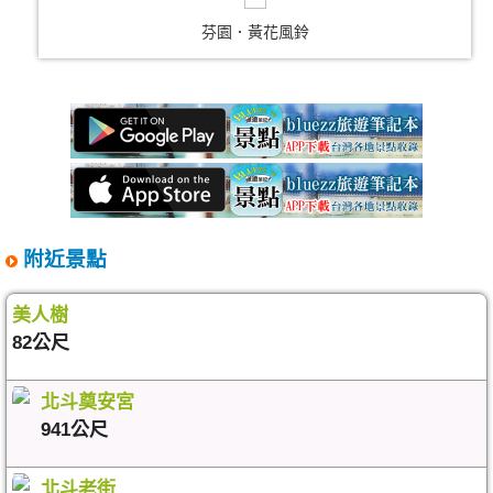
芬園．黃花風鈴
附近景點
美人樹
82公尺
北斗奠安宮
941公尺
北斗老街