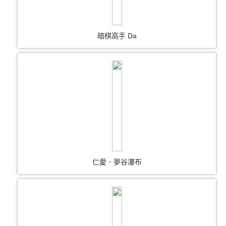
暗棋高手 Da
仁愛．夢谷瀑布