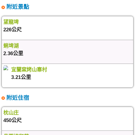
附近景點
望龍埤
226公尺
蜊埤湖
2.36公里
宜蘭窯烤山寨村
3.21公里
附近住宿
枕山庄
450公尺