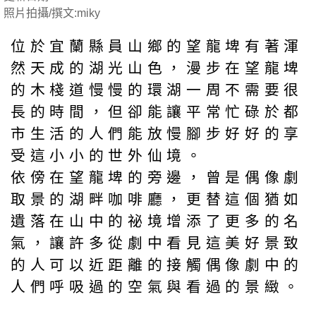
照片拍攝/撰文:miky
位於宜蘭縣員山鄉的望龍埤有著渾
然天成的湖光山色，漫步在望龍埤
的木棧道慢慢的環湖一周不需要很
長的時間，但卻能讓平常忙碌於都
市生活的人們能放慢腳步好好的享
受這小小的世外仙境。
依傍在望龍埤的旁邊，曾是偶像劇
取景的湖畔咖啡廳，更替這個猶如
遺落在山中的祕境增添了更多的名
氣，讓許多從劇中看見這美好景致
的人可以近距離的接觸偶像劇中的
人們呼吸過的空氣與看過的景緻。