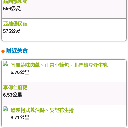
晶圓協和苑
556公尺
亞維儂民宿
575公尺
附近美食
宜蘭蒜味肉羹、正常小籠包、北門綠豆沙牛乳
5.76公里
李傳仁麻糬
6.53公里
礁溪柯式蔥油餅、吳記花生捲
8.71公里