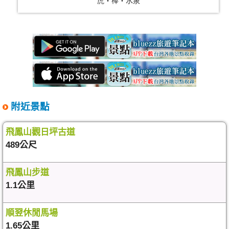
虎‧棒‧水泉
附近景點
飛鳳山觀日坪古道
489公尺
飛鳳山步道
1.1公里
順翌休閒馬場
1.65公里