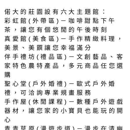
偌大的莊園設有六大主題館：
彩虹館(外帶區)－咖啡甜點下午
茶，讓您有個悠閒的午後時刻
真愛館(美食區)－手作精緻料理，
美景、美饌讓您幸福滿分
伴手禮坊(禮品區)－文創藝品、客
家特色農特產品，多元商品任您選
購
聖心堂(戶外婚禮)－歐式戶外婚
禮，可洽詢專業規畫服務
手作屋(休閒課程)－數種戶外遊戲
器材，讓您家的小寶貝也能玩的開
心
青青草原(漫遊步道)－漫步在清幽