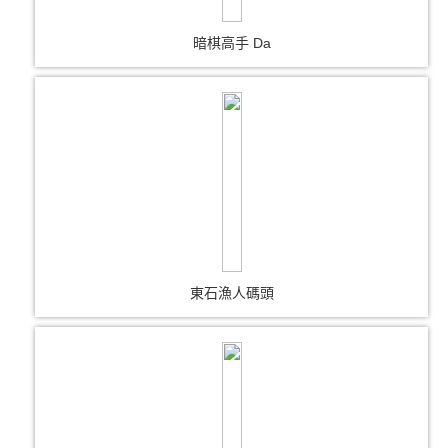
暗棋高手 Da
東石漁人碼頭