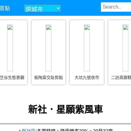
景點
芝谷生態景觀
板陶窯交趾剪黏
大坑九號夜市
二訪高跟
新社．星願紫風車