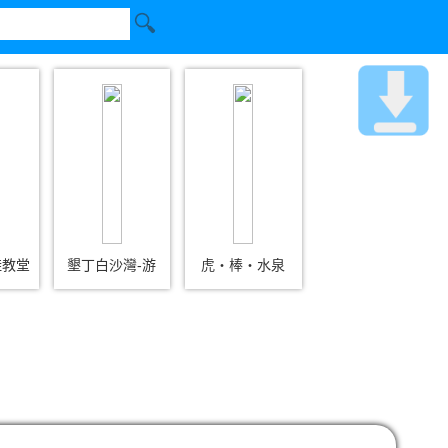
鞋教堂
墾丁白沙灣-游
虎‧棒‧水泉