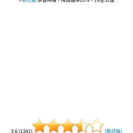
新社區
:多雲時晴。降雨機率20%。29至32度
3.6 (1341)
(看評論)