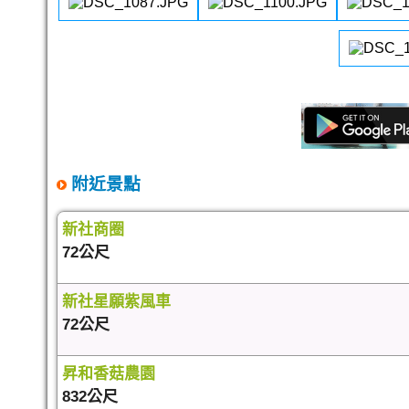
附近景點
新社商圈
72公尺
新社星願紫風車
72公尺
昇和香菇農園
832公尺