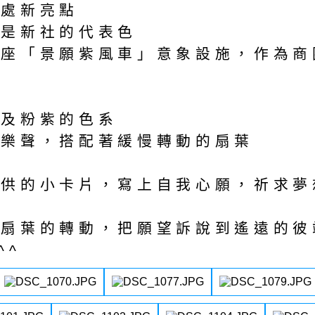
一處新亮點
也是新社的代表色
一座「景願紫風車」意象設施，作為商
以及粉紫的色系
音樂聲，搭配著緩慢轉動的扇葉
…
提供的小卡片，寫上自我心願，祈求夢
著扇葉的轉動，把願望訴說到遙遠的彼
^^