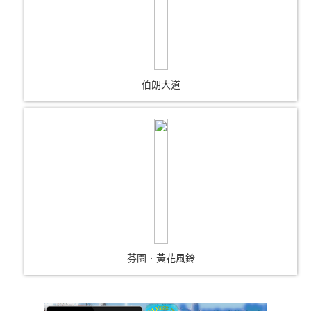
伯朗大道
芬園．黃花風鈴