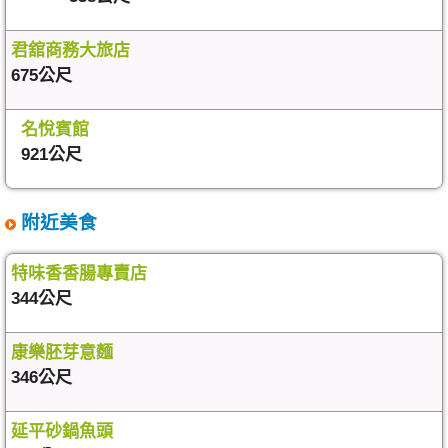
君舘商務大旅店
675公尺
名悅賓館
921公尺
附近美食
特味香香腸專賣店
344公尺
康樂胚芽意麵
346公尺
延平砂鍋魚頭