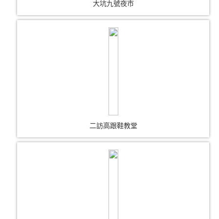
大坑九號夜市
二訪高跟鞋教堂