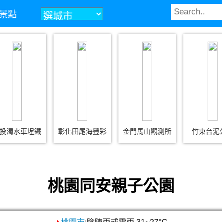
景點
投濁水車埕鐵
彰化田尾海豐彩
金門馬山觀測所
竹東台泥
桃園同安親子公園