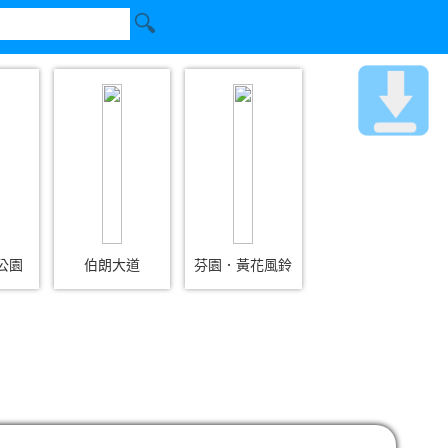
公園
伯朗大道
芬園．黃花風鈴