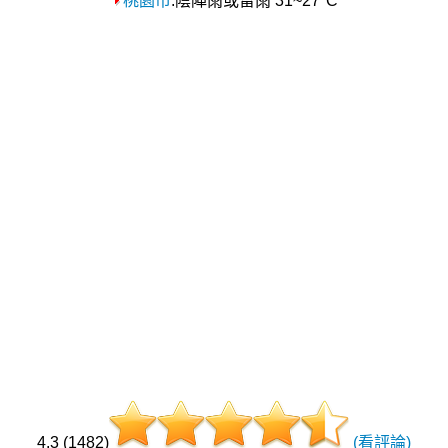
桃園市
:陰陣雨或雷雨 31~27°C
4.3 (1482)
(看評論)