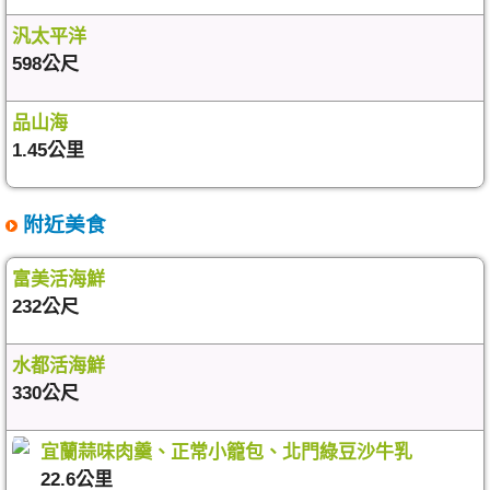
汎太平洋
598公尺
品山海
1.45公里
附近美食
富美活海鮮
232公尺
水都活海鮮
330公尺
宜蘭蒜味肉羹、正常小籠包、北門綠豆沙牛乳
22.6公里