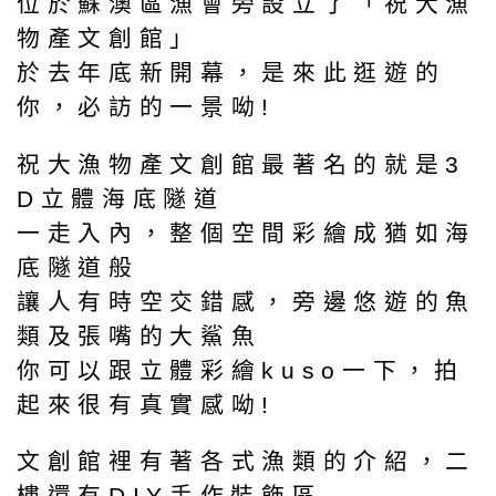
位於蘇澳區漁會旁設立了「祝大漁
物產文創館」
於去年底新開幕，是來此逛遊的
你，必訪的一景呦!
祝大漁物產文創館最著名的就是3
D立體海底隧道
一走入內，整個空間彩繪成猶如海
底隧道般
讓人有時空交錯感，旁邊悠遊的魚
類及張嘴的大鯊魚
你可以跟立體彩繪kuso一下，拍
起來很有真實感呦!
文創館裡有著各式漁類的介紹，二
樓還有DIY手作裝飾區