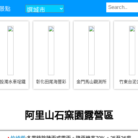
景點
投濁水車埕鐵
彰化田尾海豐彩
金門馬山觀測所
竹東台泥
阿里山石窯園露營區