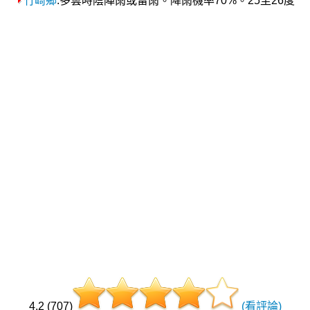
竹崎鄉
:多雲時陰陣雨或雷雨。降雨機率70%。25至26度
4.2 (707)
(看評論)