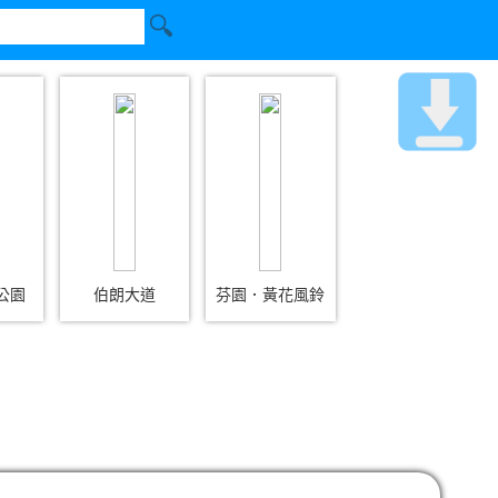
公園
伯朗大道
芬園．黃花風鈴