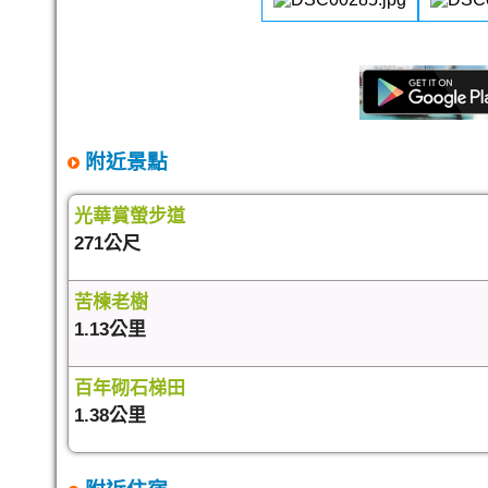
附近景點
光華賞螢步道
271公尺
苦楝老樹
1.13公里
百年砌石梯田
1.38公里