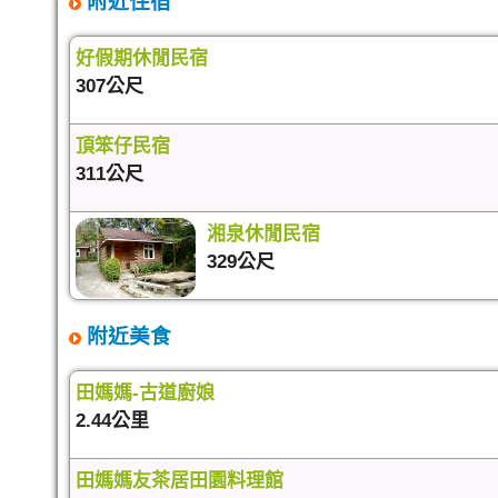
附近住宿
好假期休閒民宿
307公尺
頂笨仔民宿
311公尺
湘泉休閒民宿
329公尺
附近美食
田媽媽-古道廚娘
2.44公里
田媽媽友茶居田園料理館