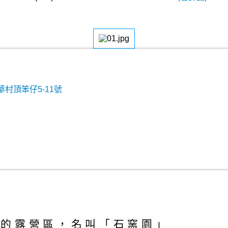
村頂笨仔5-11號
遠的露營區，名叫「石窯園」