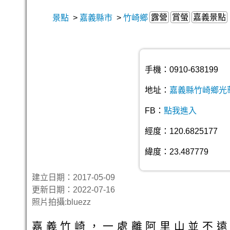
露營
賞螢
嘉義景點
景點
>
嘉義縣市
>
竹崎鄉
手機：0910-638199
地址：
嘉義縣竹崎鄉光華
FB：
點我進入
經度：120.6825177
緯度：23.487779
建立日期：2017-05-09
更新日期：2022-07-16
照片拍攝:bluezz
嘉義竹崎，一處離阿里山並不