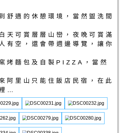
到舒適的休憩環境，當然盥洗間
白天可賞層層山巒，夜晚可賞滿
人有空，還會帶週邊導覽，讓你
窯烤麵包及自製PIZZA，當然
，來阿里山只能住飯店民宿，在此
裡…