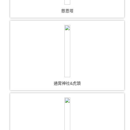
慈恩塔
通霄神社&虎頭