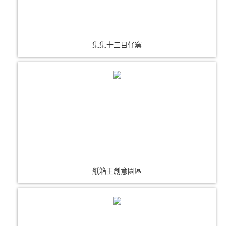
集集十三目仔窯
紙箱王創意園區