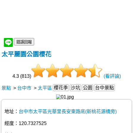
太平麗園公園櫻花
4.3 (813)
(看評論)
櫻花季
沙坑
公園
台中景點
景點
>
台中市
>
太平區
地址：
台中市太平區光華里長安東路底(新桃花源橋旁)
經度：120.7327525