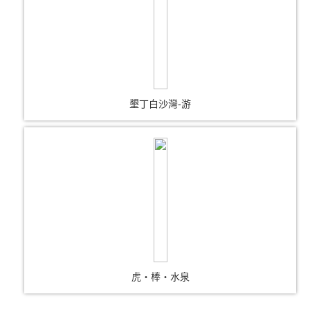
墾丁白沙灣-游
虎‧棒‧水泉