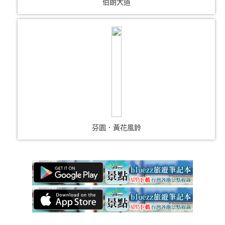
伯朗大道
芬園．黃花風鈴