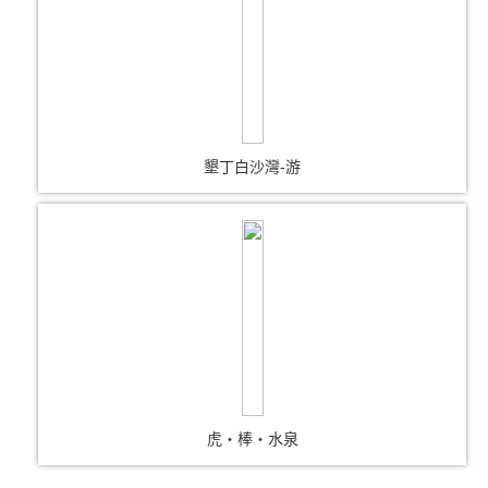
墾丁白沙灣-游
虎‧棒‧水泉