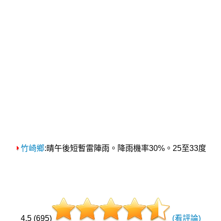
竹崎鄉
:晴午後短暫雷陣雨。降雨機率30%。25至33度
4.5 (695)
(看評論)