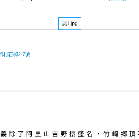
村石棹2-7號
嘉義除了阿里山吉野櫻盛名，竹崎鄉頂