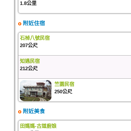
1.8公里
附近住宿
石棹八號民宿
207公尺
知遇民宿
212公尺
竺園民宿
250公尺
附近美食
田媽媽-古道廚娘