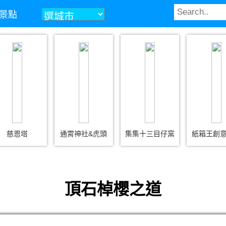
景點
慈恩塔
通霄神社&虎頭
集集十三目仔窯
紙箱王創
頂石棹櫻之道