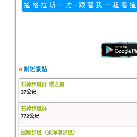
道格拉斯．方-跟著我一起看
附近景點
石棹步道群-櫻之道
37公尺
石棹步道群
772公尺
迷糊步道（米洋溪步道）