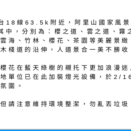
台18線63.5k附近，阿里山國家
其中，分別為：櫻之道、雲之道、霧
的雲海、竹林、櫻花、茶園等美麗景緻
著木棧道的沿伸，人道景合一美不勝收
的櫻花在藍天綠樹的襯托下更加浪漫迷
地單位已在此加裝燈光設備，於2/1
境氛圍。
，但請注意維持環境整潔，勿亂丟垃圾