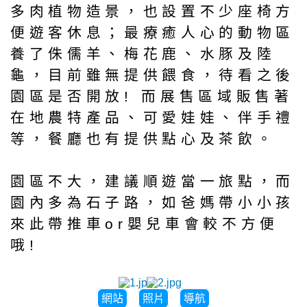
多肉植物造景，也設置不少座椅方
便遊客休息；最療癒人心的動物區
養了侏儒羊、梅花鹿、水豚及陸
龜，目前雖無提供餵食，待看之後
園區是否開放! 而展售區域販售著
在地農特產品、可愛娃娃、伴手禮
等，餐廳也有提供點心及茶飲。
園區不大，建議順遊當一旅點，而
園內多為石子路，如爸媽帶小小孩
來此帶推車or嬰兒車會較不方便
哦!
網站
照片
導航