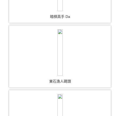
暗棋高手 Da
東石漁人碼頭