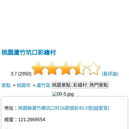
桃園蘆竹坑口彩繪村
3.7 (2950)
(看評論)
桃園景點
彩繪村
熱門景點
景點
>
桃園市
>
蘆竹區
地址：
桃園縣蘆竹鄉坑口村16鄰頭前40-2號(誠聖宮)
經度：121.2669554