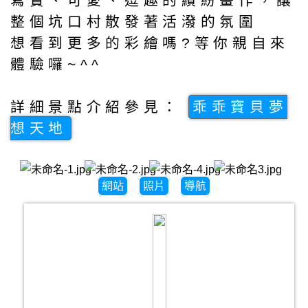
寫實、可愛、逗趣的繽紛畫作，讓
整個坑口村散發著活潑的氛圍
想看到更多的彩繪嗎?等你親自來
體驗囉~^^
詳細景點介紹參見：
乖乖寶貝夢
想天地
網站
照片
導航