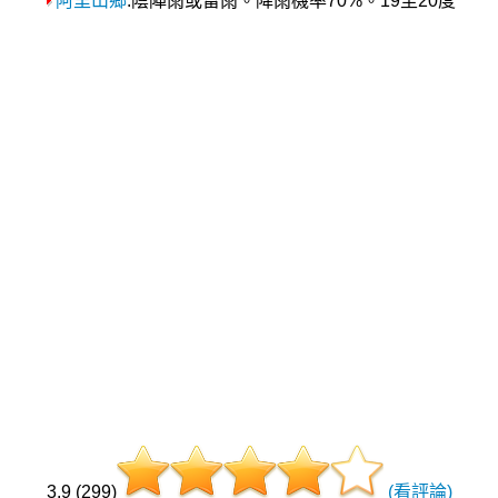
阿里山鄉
:陰陣雨或雷雨。降雨機率70%。19至20度
3.9 (299)
(看評論)