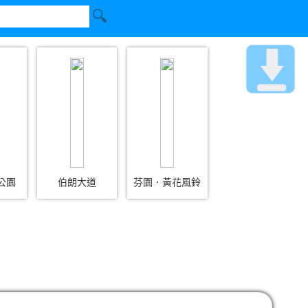
公園
伯朗大道
芬園．黃花風鈴