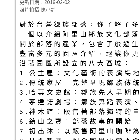
更新日期：2019-02-02
照片拍攝:陳小靜
對於台灣鄒族部落，你了解了多
一個以介紹阿里山鄒族文化部
關於部落的產業，包含了旅遊
豐富多元的園區介紹，絕讓你更
沿著園區所設立的八大區域：
1.公主屋：文化藝術的表演場
2.傳統家屋：完整呈現鄒族傳
3.哈莫文史館：鄒族先人早期
4.茅達諾劇場：鄒族舞蹈表演
5.神木館：販售著部落獨特的
6.鎮山之寶：部落故事的開始
7.初出沐：以販售阿里山咖啡