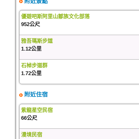
附近景點
優遊吧斯阿里山鄒族文化部落
952公尺
雅吾瑪斯步道
1.12公里
石棹步道群
1.72公里
附近住宿
紫龍星空民宿
66公尺
漫境民宿