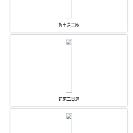
拆車夢工廠
花東三日遊