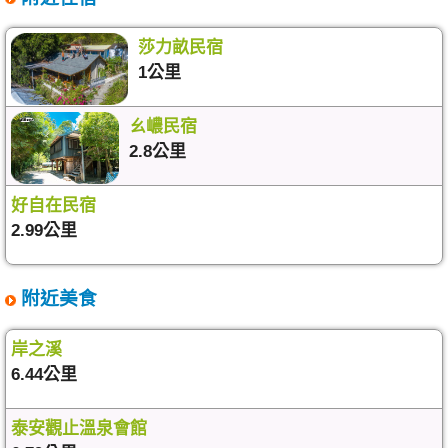
莎力畝民宿
1公里
ㄠ嶩民宿
2.8公里
好自在民宿
2.99公里
附近美食
岸之溪
6.44公里
泰安觀止溫泉會館