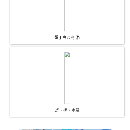
墾丁白沙灣-游
虎‧棒‧水泉