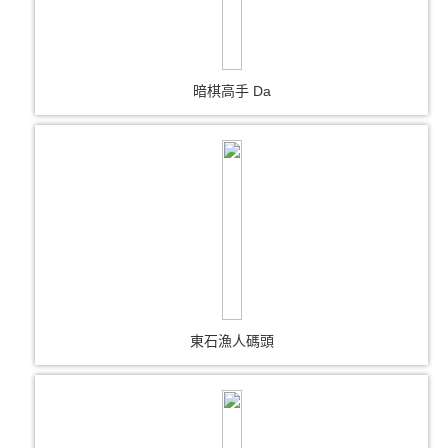
暗棋高手 Da
東石漁人碼頭